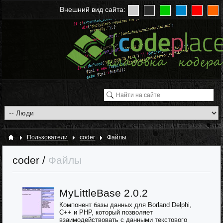
Внешний вид сайта:
Пользователи
coder
Файлы
coder
/
Файлы
MyLittleBase 2.0.2
Компонент базы данных для Borland Delphi,
C++ и PHP, который позволяет
взаимодействовать с данными текстового