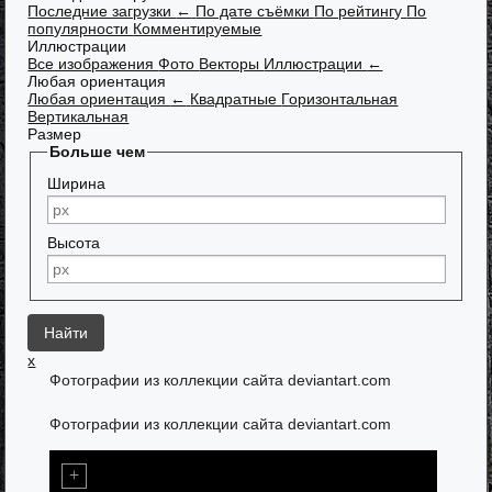
Последние загрузки
←
По дате съёмки
По рейтингу
По
популярности
Комментируемые
Иллюстрации
Все изображения
Фото
Векторы
Иллюстрации
←
Любая ориентация
Любая ориентация
←
Квадратные
Горизонтальная
Вертикальная
Размер
Больше чем
Ширина
Высота
x
Фотографии из коллекции сайта deviantart.com
Фотографии из коллекции сайта deviantart.com