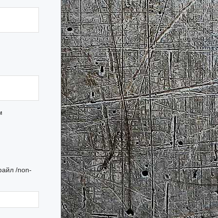
м
файл /non-