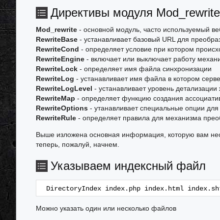
Директивы модуля Mod_rewrite
Mod_rewrite
- основной модуль, часто используемый в
RewriteBase
- устанавливает базовый URL для преобраз
RewriteCond
- определяет условие при котором проис
RewriteEngine
- включает или выключает работу механ
RewriteLock
- определяет имя файла синхронизации
RewriteLog
- устанавливает имя файла в котором серв
RewriteLogLevel
- устанавливает уровень детализации
RewriteMap
- определяет функцию создания ассоциатив
RewriteOptions
- утанавливает специальные опции дл
RewriteRule
- определяет правила для механизма прео
Выше изложена основная информация, которую вам необ
теперь, пожалуй, начнем.
Указываем индексный файл
DirectoryIndex index.php index.html index.sh
Можно указать один или несколько файлов