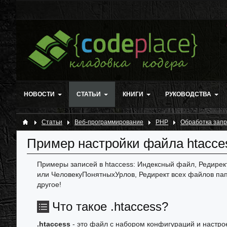
НОВОСТИ
СТАТЬИ
КНИГИ
РУКОВОДСТВА
Статьи
Веб-программирование
PHP
Обработка запр
Пример настройки файла htacce
Примеры записей в htaccess: Индексный файл, Редирек
или ЧеловекуПонятныхУрлов, Редирект всех файлов пап
другое!
Что такое .htaccess?
.htaccess
- это файл с набором конфигураций и настрое