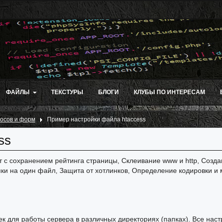
ФАЙЛЫ
ТЕКСТУРЫ
БЛОГИ
КЛУБЫ ПО ИНТЕРЕСАМ
осов и форм
Пример настройки файла htaccess
ss
т с сохранением рейтинга страницы, Склеивание www и http, Созд
ки на один файл, Защита от хотлинков, Определение кодировки и 
к для работы сервера в различных директориях (папках). Все наст