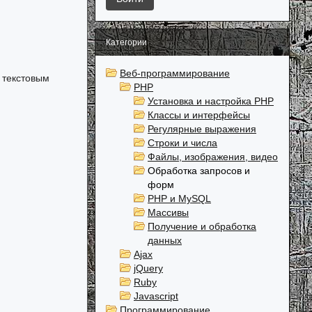
Категории
Веб-программирование
 текстовым
PHP
Установка и настройка PHP
Классы и интерфейсы
Регулярные выражения
Строки и числа
Файлы, изображения, видео
Обработка запросов и
форм
PHP и MySQL
Массивы
Получение и обработка
данных
Ajax
jQuery
Ruby
Javascript
Программирование