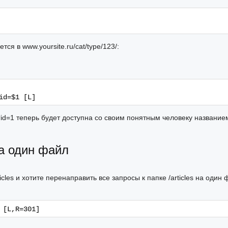
ся в www.yoursite.ru/cat/type/123/:
id=$1 [L]
hp?id=1 теперь будет доступна со своим понятным человеку название
а один файл
les и хотите перенаправить все запросы к папке /articles на один 
 [L,R=301]