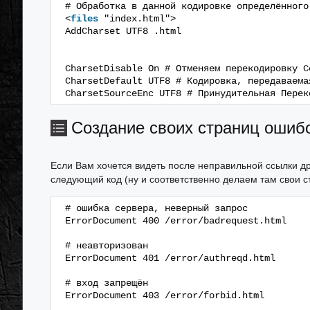
# Обработка в данной кодировке определённого
<
files
"index.html">
AddCharset UTF8 .html
CharsetDisable On # Отменяем перекодировку С
CharsetDefault UTF8 # Кодировка, передаваема
CharsetSourceEnc UTF8 # Принудительная Перек
Создание своих страниц ошиб
Если Вам хочется видеть после неправильной ссылки др
следующий код (ну и соответственно делаем там свои с
# ошибка сервера, неверный запрос
ErrorDocument 400 /error/badrequest.html
# неавторизован
ErrorDocument 401 /error/authreqd.html
# вход запрещён
ErrorDocument 403 /error/forbid.html