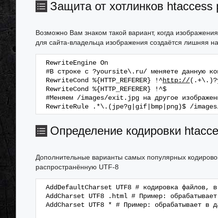
Защита от хотлинков htaccess 
Возможно Вам знаком такой вариант, когда изображения 
для сайта-владельца изображения создаётся лишняя на
RewriteEngine On
#В строке с ?yoursite\.ru/ меняете данную ко
RewriteCond %{HTTP_REFERER} !^
http://
(.+\.)?
RewriteCond %{HTTP_REFERER} !^$
#Меняем /images/exit.jpg на другое изображен
RewriteRule .*\.(jpe?g|gif|bmp|png)$ /images
Определение кодировки htacce
Дополнительные варианты самых популярных кодирово
распространённую UTF-8
AddDefaultCharset UTF8 # кодировка файлов, в
AddCharset UTF8 .html # Пример: обрабатывает
AddCharset UTF8 * # Пример: обрабатывает в д