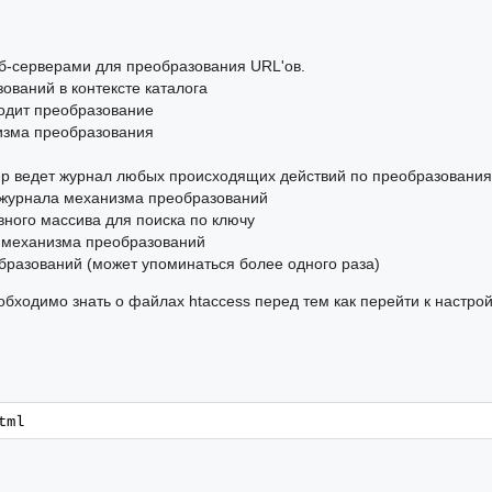
еб-серверами для преобразования URL'ов.
ований в контексте каталога
ходит преобразование
изма преобразования
ер ведет журнал любых происходящих действий по преобразовани
 журнала механизма преобразований
ного массива для поиска по ключу
я механизма преобразований
бразований (может упоминаться более одного раза)
ходимо знать о файлах htaccess перед тем как перейти к настрой
tml