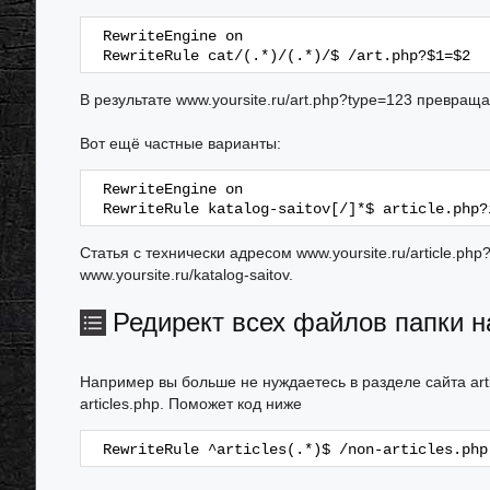
RewriteEngine on
RewriteRule cat/(.*)/(.*)/$ /art.php?$1=$2
В результате www.yoursite.ru/art.php?type=123 превращает
Вот ещё частные варианты:
RewriteEngine on
RewriteRule katalog-saitov[/]*$ article.php?
Статья с технически адресом www.yoursite.ru/article.p
www.yoursite.ru/katalog-saitov.
Редирект всех файлов папки н
Например вы больше не нуждаетесь в разделе сайта artic
articles.php. Поможет код ниже
RewriteRule ^articles(.*)$ /non-articles.php