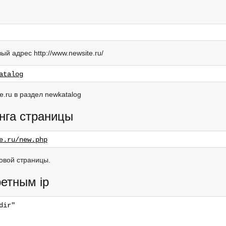
 адрес http://www.newsite.ru/
atalog
.ru в раздел newkatalog
нга страницы
e.ru/new.php
новой страницы.
ретным ip
dir"