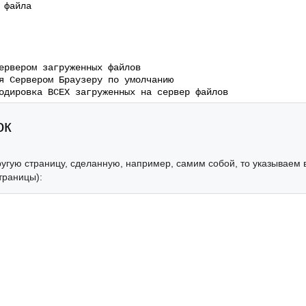
 файла
ервером загруженных файлов
я Сервером Браузеру по умолчанию
одировка ВСЕХ загруженных на сервер файлов
ок
угую страницу, сделанную, например, самим собой, то указываем в
траницы):