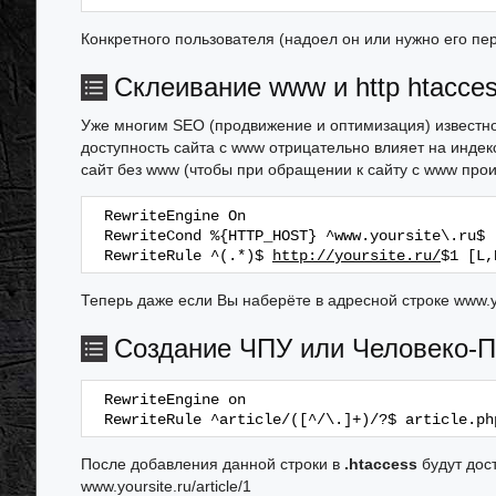
Конкретного пользователя (надоел он или нужно его пер
Склеивание www и http htacce
Уже многим SEO (продвижение и оптимизация) известно,
доступность сайта с www отрицательно влияет на инде
сайт без www (чтобы при обращении к сайту с www проис
RewriteEngine On
RewriteCond %{HTTP_HOST} ^www.yoursite\.ru$ 
RewriteRule ^(.*)$ 
http://yoursite.ru/
$1 [L,
Теперь даже если Вы наберёте в адресной строке www.your
Создание ЧПУ или Человеко-П
RewriteEngine on
RewriteRule ^article/([^/\.]+)/?$ article.ph
После добавления данной строки в
.htaccess
будут дост
www.yoursite.ru/article/1