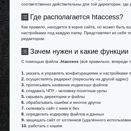
соответственно действительны для той директории, где
Где располагается htaccess?
Как правило, находится в корне сайта, но может быть ещ
настройками под каждую папку. Представляет из себя т
редактором.
Зачем нужен и какие функции 
С помощью файла
.htaccess
(всё правильно, впереди т
1.
указать и управлять конфигурациями и настройками 
2.
осуществлять редирект (пересылку на другой адрес)
3.
прописывать название индексных файлов
4.
создавать ЧПУ - человеку-понятные-урлы
5.
скрывать директории и файлы
6.
обрабатывать ошибки и многое другое
7.
склеивать сайт с www и без
8.
определить кодировку файлов и данных
9.
защищать сайт от хотлинков (удалённого использова
10.
работать с кэшем