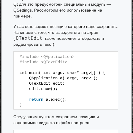
Qt для это предусмотрен специальный модуль —
QSettings. Рассмотрим его использование на
примере.
У вас есть виджет, позицию которого надо сохранить.
Начинаем с того, что выведем его на экран
QTextEdit
(
также позволяет отображать и
редактировать текст):
#include <QApplication>
#include <QTextEdit>
int
main( 
int
argc, 
char
* argv[] ) {
QApplication a( argc, argv );
QTextEdit edit;
edit.show();
return
a.exec();
}
Следующим пунктом сохраняем позицию и
содержимое виджета в файл настроек: