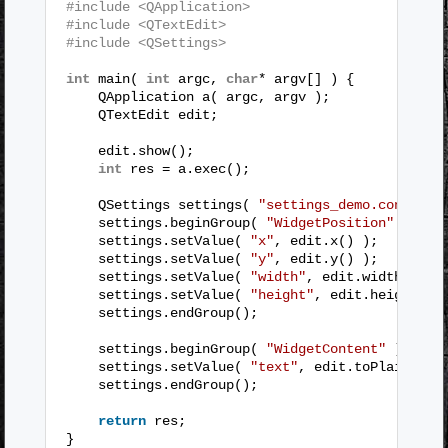
#include <QApplication>
#include <QTextEdit>
#include <QSettings>
int
main( 
int
argc, 
char
* argv[] ) {
QApplication a( argc, argv );
QTextEdit edit;
edit.show();
int
res = a.exec();
QSettings settings( 
"settings_demo.conf"
, Q
settings.beginGroup( 
"WidgetPosition"
);
settings.setValue( 
"x"
, edit.x() );
settings.setValue( 
"y"
, edit.y() );
settings.setValue( 
"width"
, edit.width() );
settings.setValue( 
"height"
, edit.height() 
settings.endGroup();
settings.beginGroup( 
"WidgetContent"
);
settings.setValue( 
"text"
, edit.toPlainText
settings.endGroup();
return
res;
}