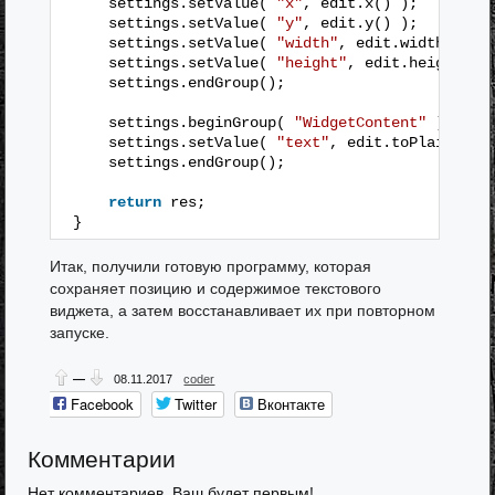
settings.setValue( 
"x"
, edit.x() );
settings.setValue( 
"y"
, edit.y() );
settings.setValue( 
"width"
, edit.width() );
settings.setValue( 
"height"
, edit.height() 
settings.endGroup();
settings.beginGroup( 
"WidgetContent"
);
settings.setValue( 
"text"
, edit.toPlainText
settings.endGroup();
return
res;
}
Итак, получили готовую программу, которая
сохраняет позицию и содержимое текстового
виджета, а затем восстанавливает их при повторном
запуске.
—
08.11.2017
coder
Facebook
Twitter
Вконтакте
Одноклассники
Google+
Мой мир
Комментарии
Нет комментариев. Ваш будет первым!