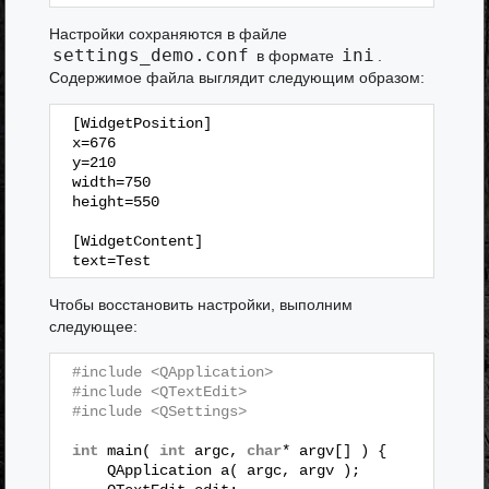
Настройки сохраняются в файле
settings_demo.conf
ini
в формате
.
Содержимое файла выглядит следующим образом:
[WidgetPosition]
x=676
y=210
width=750
height=550
[WidgetContent]
text=Test
Чтобы восстановить настройки, выполним
следующее:
#include <QApplication>
#include <QTextEdit>
#include <QSettings>
int
main( 
int
argc, 
char
* argv[] ) {
QApplication a( argc, argv );