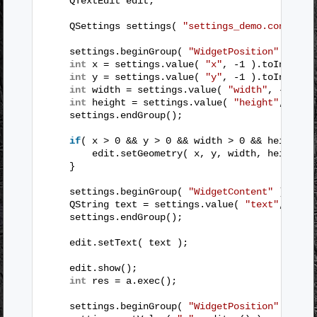
QTextEdit edit;
QSettings settings( 
"settings_demo.conf"
, Q
settings.beginGroup( 
"WidgetPosition"
);
int
x = settings.value( 
"x"
, -1 ).toInt();
int
y = settings.value( 
"y"
, -1 ).toInt();
int
width = settings.value( 
"width"
, -1 ).t
int
height = settings.value( 
"height"
, -1 )
settings.endGroup();
if
( x > 0 && y > 0 && width > 0 && height >
edit.setGeometry( x, y, width, height )
}
settings.beginGroup( 
"WidgetContent"
);
QString text = settings.value( 
"text"
, 
""
)
settings.endGroup();
edit.setText( text );
edit.show();
int
res = a.exec();
settings.beginGroup( 
"WidgetPosition"
);