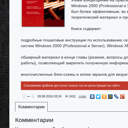
этими концепциями на практи
Windows 2000 (Professional и 
был более эффективным, во в
теоретический материал и пр
Книга содержит:
подробные пошаговые инструкции по использованию се
систем Windows 2000 (Professional и Server), Windows XP 
обширный материал в конце главы (резюме, вопросы дл
работы), позволяющий закрепить полученную информац
многочисленные блок-схемы и копии экранов для визуа
Скачивание файлов доступно только после регистрации на сайте.
—
28.08.2016
03:24
2411
coder
Комментарии
Комментарии