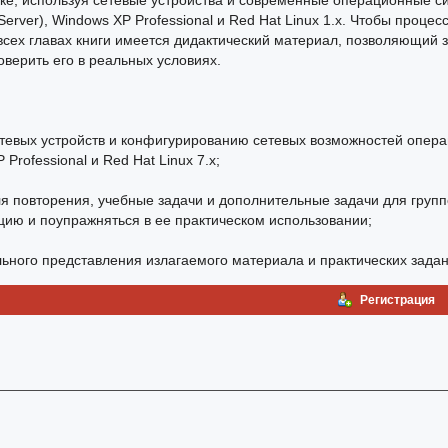
ке, используя сетевые устройства и современные операционные с
Server), Windows XP Professional и Red Hat Linux 1.x. Чтобы процес
сех главах книги имеется дидактический материал, позволяющий 
оверить его в реальных условиях.
тевых устройств и конфигурированию сетевых возможностей опер
Professional и Red Hat Linux 7.x;
я повторения, учебные задачи и дополнительные задачи для груп
ию и поупражняться в ее практическом использовании;
льного представления излагаемого материала и практических задан
Регистрация