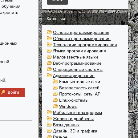
истемы
с обучения
закрепить
Категории
Основы программирования
Области программирования
ационных
Технологии программирования
Языки программирования
Малоизвестные языки
повой
Веб-программирование
Операционные системы
Администрирование
ий.
Компьютерные сети
Безопасность сетей
Войти
Протоколы, сеть, API
Linux-системы
Windows
Мобильные платформы
Железо и драйверы
Базы данных
Дизайн, 3D и графика
Разное