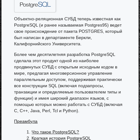
Объектно-реляционная СУБД теперь известная как
PostgreSQL
(и ранее называемая
Postgres95
) ведет
свое происхождение от пакета
POSTGRES
, который
был написан в департаменте Беркли,
Калифорнийского Университета.
Более чем десятилетняя разработка
PostgreSQL
сделала этот продукт одной из наиболее
продвинутых СУБД с открытым исходным кодом в
мире, предлагая многоверсионное управление
параллельным доступом, поддерживая практически
все конструкции SQL (включая подзапросы,
транзакции и определяемые пользователем типы и
функции) и имея широкий диапазон языков, с
помощью которых можно работать с СУБД (включая
C, C++, Java, Perl, Tcl и Python).
Преамбула
1.
Что такое
PostgreSQL
?
2.
Краткая история
PostgreSQL