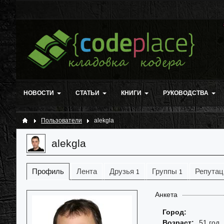
НОВОСТИ
СТАТЬИ
КНИГИ
РУКОВОДСТВА
Пользователи
alekgla
alekgla
Профиль
Лента
Друзья
Группы
Репутац
1
1
Анкета
Город:
Возраст:
51 год