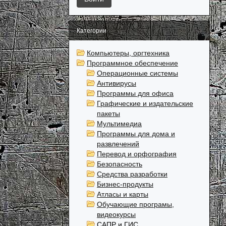
Категории
Компьютеры, оргтехника
Программное обеспечение
Операционные системы
Антивирусы
Программы для офиса
Графические и издательские
пакеты
Мультимедиа
Программы для дома и
развлечений
Перевод и орфография
Безопасность
Средства разработки
Бизнес-продукты
Атласы и карты
Обучающие програмы,
видеокурсы
САПР и ГИС